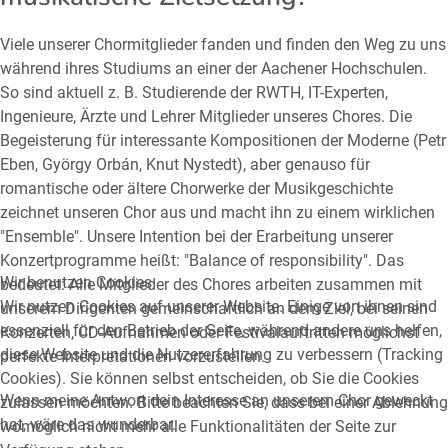
Viele unserer Chormitglieder fanden und finden den Weg zu uns
während ihres Studiums an einer der Aachener Hochschulen.
So sind aktuell z. B. Studierende der RWTH, IT-Experten,
Ingenieure, Ärzte und Lehrer Mitglieder unseres Chores. Die
Begeisterung für interessante Kompositionen der Moderne (Petr
Eben, György Orbán, Knut Nystedt), aber genauso für
romantische oder ältere Chorwerke der Musikgeschichte
zeichnet unseren Chor aus und macht ihn zu einem wirklichen
"Ensemble". Unsere Intention bei der Erarbeitung unserer
Konzertprogramme heißt: "Balance of responsibility". Das
Wir benutzen Cookies
bedeutet: Alle Mitglieder des Chores arbeiten zusammen mit
Wir nutzen Cookies auf unserer Website. Einige von ihnen sind
unserem Dirigenten gemeinschaftlich an dem Ziel, bei seinen
essenziell für den Betrieb der Seite, während andere uns helfen,
Konzerten, CD-Aufnahmen oder Festivalauftritten möglichst
diese Website und die Nutzererfahrung zu verbessern (Tracking
perfekte Interpretationen vorzustellen.
Cookies). Sie können selbst entscheiden, ob Sie die Cookies
Wenn meine Antwort dein Interesse an unserem Chor geweckt
zulassen möchten. Bitte beachten Sie, dass bei einer Ablehnung
hat, wäre das wunderbar.
womöglich nicht mehr alle Funktionalitäten der Seite zur