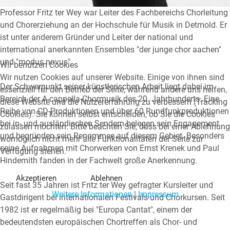
Professor Fritz ter Wey war Leiter des Fachbereichs Chorleitung
und Chorerziehung an der Hochschule für Musik in Detmold. Er
ist unter anderem Gründer und Leiter der national und
international anerkannten Ensembles "der junge chor aachen"
und "modus novus".
Wir benutzen Cookies
Wir nutzen Cookies auf unserer Website. Einige von ihnen sind
Der Schwerpunkt seiner künstlerischen Arbeit liegt dabei im
essenziell für den Betrieb der Seite, während andere uns helfen,
Bereich der A-cappella-Chormusik des 20. Jahrhunderts. Eine
diese Website und die Nutzererfahrung zu verbessern (Tracking
Reihe von CD-Produktionen und über 60 Rundfunkproduktionen
Cookies). Sie können selbst entscheiden, ob Sie die Cookies
bei in- und ausländischen Sendern belegen sein Engagement
zulassen möchten. Bitte beachten Sie, dass bei einer Ablehnung
und begründen sein Renommee auf diesem Gebiet. Besonders
womöglich nicht mehr alle Funktionalitäten der Seite zur
seine Aufnahmen mit Chorwerken von Ernst Krenek und Paul
Verfügung stehen.
Hindemith fanden in der Fachwelt große Anerkennung.
Akzeptieren
Ablehnen
Seit fast 35 Jahren ist Fritz ter Wey gefragter Kursleiter und
Weitere Informationen
|
Impressum
Gastdirigent bei internationalen Festivals und Chorkursen. Seit
1982 ist er regelmäßig bei "Europa Cantat", einem der
bedeutendsten europäischen Chortreffen als Chor- und